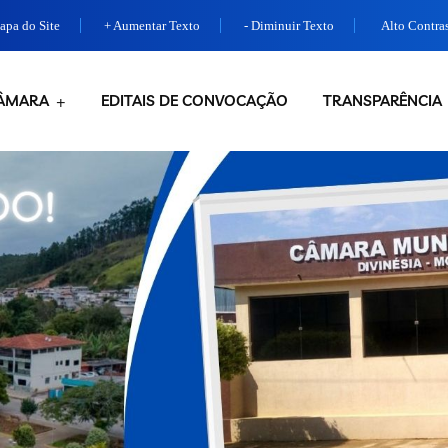
pa do Site
+ Aumentar Texto
- Diminuir Texto
Alto Contra
ÂMARA
EDITAIS DE CONVOCAÇÃO
TRANSPARÊNCIA