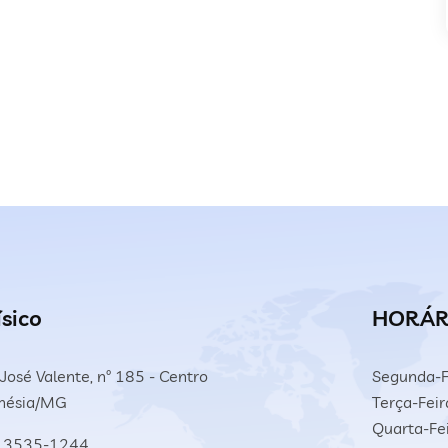
ísico
HORÁR
José Valente, nº 185 - Centro
Segunda-F
inésia/MG
Terça-Feir
Quarta-Fei
 3535-1244