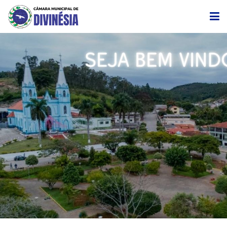
CÂMARA
EDITAIS DE CONVOCAÇÃO
TRANSPARÊNCIA
LEGISLAÇÃO
LICITAÇÃO