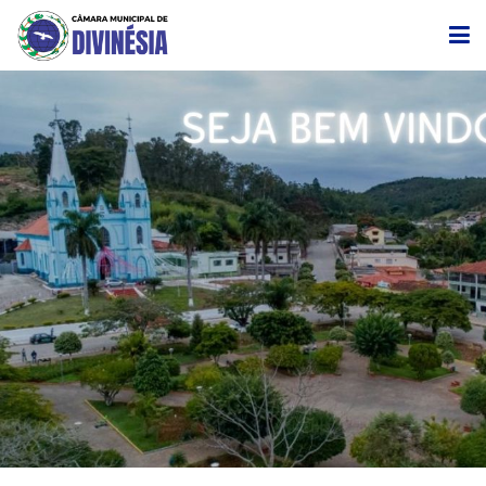
CÂMARA
EDITAIS DE CONVOCAÇÃO
TRANSPARÊNCIA
LEGISLAÇÃO
LICITAÇÃO